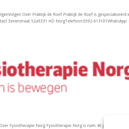
enVolgen Over Praktijk de Roef Praktijk de Roef is gespecialiseerd i
Contact Eenerstraat 52a9331 HD NorgTelefoon:0592-613101WhatsApp: 
er Fysiotherapie Norg Fysiotherapie Norg is ruim 40 jaar een begri