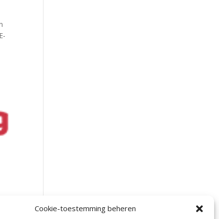
n
E-
Cookie-toestemming beheren
p in