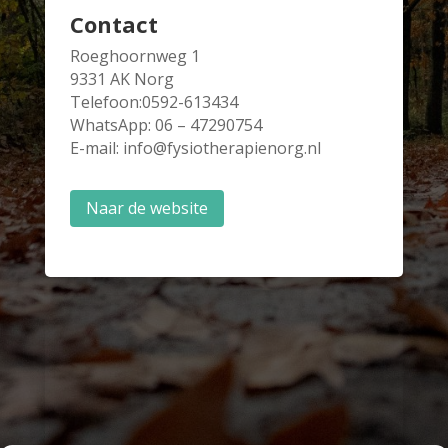
Contact
Roeghoornweg 1
9331 AK Norg
Telefoon:0592-613434
WhatsApp: 06 – 47290754
E-mail: info@fysiotherapienorg.nl
Naar de website