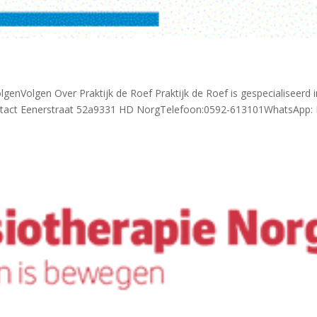
enVolgen Over Praktijk de Roef Praktijk de Roef is gespecialiseerd i
Contact Eenerstraat 52a9331 HD NorgTelefoon:0592-613101WhatsApp: 