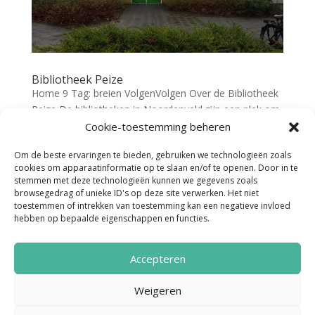
Bibliotheek Peize
Home 9 Tag: breien VolgenVolgen Over de Bibliotheek
Peize De bibliotheken in Noordenveld zijn een plek om
te lezen, ontmoeten, studeren, creëren en debatteren.
Cookie-toestemming beheren
Een plaats voor cultuur, informatie en educatie. En een
Om de beste ervaringen te bieden, gebruiken we technologieën zoals
plek om je taal- en/of digitale vaardigheden te...
cookies om apparaatinformatie op te slaan en/of te openen. Door in te
stemmen met deze technologieën kunnen we gegevens zoals
browsegedrag of unieke ID's op deze site verwerken. Het niet
« Vorige Pagina
toestemmen of intrekken van toestemming kan een negatieve invloed
hebben op bepaalde eigenschappen en functies.
Accepteren
Weigeren
Noordenveld Helpt © 2022 Ontwerp &