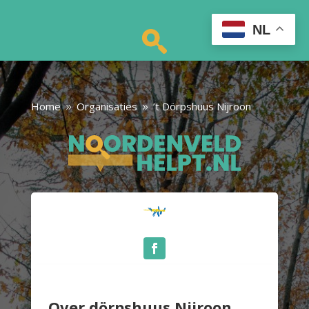
NL
Home
Organisaties
’t Dörpshuus Nijroon
9
9
Over dörpshuus Nijroon