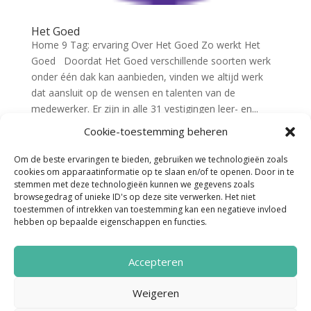
Het Goed
Home 9 Tag: ervaring Over Het Goed Zo werkt Het
Goed Doordat Het Goed verschillende soorten werk
onder één dak kan aanbieden, vinden we altijd werk
dat aansluit op de wensen en talenten van de
medewerker. Er zijn in alle 31 vestigingen leer- en...
Cookie-toestemming beheren
Om de beste ervaringen te bieden, gebruiken we technologieën zoals
cookies om apparaatinformatie op te slaan en/of te openen. Door in te
stemmen met deze technologieën kunnen we gegevens zoals
browsegedrag of unieke ID's op deze site verwerken. Het niet
toestemmen of intrekken van toestemming kan een negatieve invloed
hebben op bepaalde eigenschappen en functies.
Accepteren
Noordenveld Helpt © 2022 Ontwerp &
Weigeren
Realisatie:
Media Totaal Noord