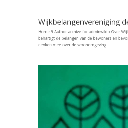
Wijkbelangenvereniging d
Home 9 Author archive for adminwildo Over Wij
behartigt de belangen van de bewoners en bevord
denken mee over de woonomgeving...