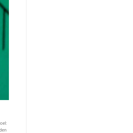
oel:
eden