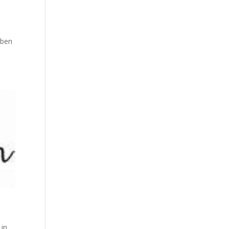
bben
 in