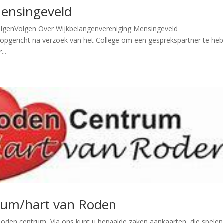
Mensingeveld
olgenVolgen Over Wijkbelangenvereniging Mensingeveld
 opgericht na verzoek van het College om een gesprekspartner te he
...
rum/hart van Roden
den centrum Via ons kunt u bepaalde zaken aankaarten, die spelen