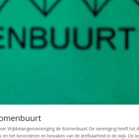
Bomenbuurt
ver Wijkbelangenvereniging de Bomenbuurt De vereniging heeft tot d
 en het bevorderen en bewaken van de leefbaarheid in de wijk. De l