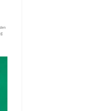
eden
ng