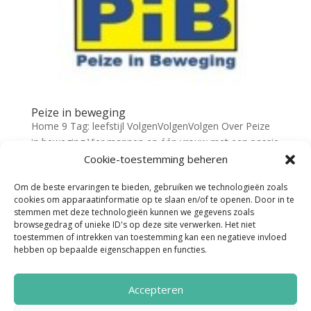
Peize in beweging
Home 9 Tag: leefstijl VolgenVolgenVolgen Over Peize
in beweging Vier mannen en één vrouw met een passie
voor het dorp Peize en een passie voor een leven lang
Cookie-toestemming beheren
sporten en bewegen. Van jong tot oud met sporten en
Om de beste ervaringen te bieden, gebruiken we technologieën zoals
bewegen in aanraking kunnen komen en zo werken
cookies om apparaatinformatie op te slaan en/of te openen. Door in te
aan...
stemmen met deze technologieën kunnen we gegevens zoals
browsegedrag of unieke ID's op deze site verwerken. Het niet
toestemmen of intrekken van toestemming kan een negatieve invloed
hebben op bepaalde eigenschappen en functies.
Accepteren