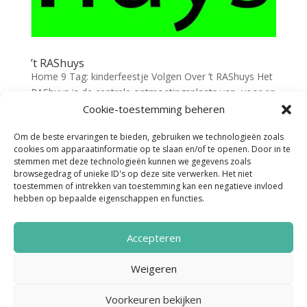
’t RAShuys
Home 9 Tag: kinderfeestje Volgen Over ’t RAShuys Het
RAShuys is de centrale ontmoetingsplaats van, voor en
door de inwoners en lokale ondernemers van
Cookie-toestemming beheren
Roderesch, Alteveer en Steenbergen. Een dorpshuis
Om de beste ervaringen te bieden, gebruiken we technologieën zoals
waar alle inwoners – van de jongste tot de oudste
cookies om apparaatinformatie op te slaan en/of te openen. Door in te
inwoner...
stemmen met deze technologieën kunnen we gegevens zoals
browsegedrag of unieke ID's op deze site verwerken. Het niet
toestemmen of intrekken van toestemming kan een negatieve invloed
hebben op bepaalde eigenschappen en functies.
Accepteren
Weigeren
Noordenveld Helpt © 2022 Ontwerp &
Voorkeuren bekijken
Realisatie:
Media Totaal Noord