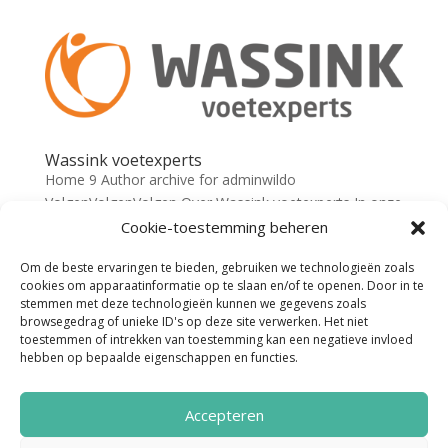
Wassink voetexperts
Home 9 Author archive for adminwildo
VolgenVolgenVolgen Over Wassink voetexperts In onze
praktijken worden personen behandeld met
Cookie-toestemming beheren
voetklachten of klachten aan het houdings- en
Om de beste ervaringen te bieden, gebruiken we technologieën zoals
bewegingssysteem, die voortvloeien uit een afwijkend
cookies om apparaatinformatie op te slaan en/of te openen. Door in te
functioneren en/of afwijkende...
stemmen met deze technologieën kunnen we gegevens zoals
browsegedrag of unieke ID's op deze site verwerken. Het niet
toestemmen of intrekken van toestemming kan een negatieve invloed
hebben op bepaalde eigenschappen en functies.
Accepteren