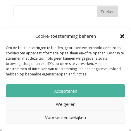
Cookie-toestemming beheren
Noordenveld Helpt © 2022 Ontwerp &
Om de beste ervaringen te bieden, gebruiken we technologieën zoals
Realisatie:
Media Totaal Noord
cookies om apparaatinformatie op te slaan en/of te openen. Door in te
stemmen met deze technologieën kunnen we gegevens zoals
browsegedrag of unieke ID's op deze site verwerken. Het niet
toestemmen of intrekken van toestemming kan een negatieve invloed
hebben op bepaalde eigenschappen en functies.
Accepteren
Weigeren
Voorkeuren bekijken