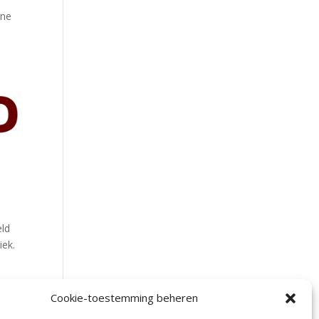
jne
eld
iek.
Cookie-toestemming beheren