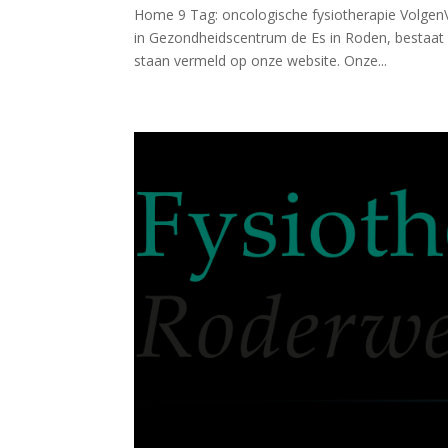
Home 9 Tag: oncologische fysiotherapie Volgen
in Gezondheidscentrum de Es in Roden, bestaat 
staan vermeld op onze website. Onze...