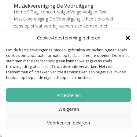
Muziekvereniging De Vooruitgang
Home 9 Tag: concert VolgenVolgenVolgen Over
Muziekvereniging De Vooruitgang U heeft ons wel
eens op straat voorbij kunnen zien komen, met
Sinterklaas of Palmpasen, of misschien met een
Cookie-toestemming beheren
avond4daagse. Met een aantal vrolijke marsen komen
wij met regelmaat op straat...
Om de beste ervaringen te bieden, gebruiken we technologieën zoals
cookies om apparaatinformatie op te slaan en/of te openen. Door in te
stemmen met deze technologieën kunnen we gegevens zoals
browsegedrag of unieke ID's op deze site verwerken. Het niet
toestemmen of intrekken van toestemming kan een negatieve invloed
hebben op bepaalde eigenschappen en functies.
Accepteren
Noordenveld Helpt © 2022 Ontwerp &
Weigeren
Realisatie:
Media Totaal Noord
Voorkeuren bekijken