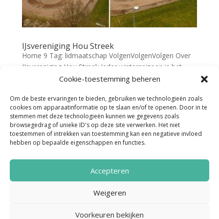
IJsvereniging Hou Streek
Home 9 Tag: lidmaatschap VolgenVolgenVolgen Over
IJsvereniging Hou Streek Ieder winterseizoen is het
weer afwachten of de schaatsen uit het vet kunnen….
Cookie-toestemming beheren
IJsvereniging ‘Hou Streek’ houdt nauwkeurig in de gaten
Om de beste ervaringen te bieden, gebruiken we technologieën zoals
of dat wel of niet gaat lukken. Via hun
cookies om apparaatinformatie op te slaan en/of te openen. Door in te
eigen Facebook...
stemmen met deze technologieën kunnen we gegevens zoals
browsegedrag of unieke ID's op deze site verwerken. Het niet
toestemmen of intrekken van toestemming kan een negatieve invloed
hebben op bepaalde eigenschappen en functies.
Accepteren
Weigeren
Noordenveld Helpt © 2022 Ontwerp &
Voorkeuren bekijken
Realisatie:
Media Totaal Noord