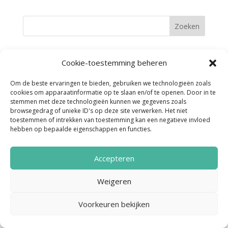
Cookie-toestemming beheren
Om de beste ervaringen te bieden, gebruiken we technologieën zoals
Noordenveld Helpt © 2022 Ontwerp &
cookies om apparaatinformatie op te slaan en/of te openen. Door in te
Realisatie:
Media Totaal Noord
stemmen met deze technologieën kunnen we gegevens zoals
browsegedrag of unieke ID's op deze site verwerken. Het niet
toestemmen of intrekken van toestemming kan een negatieve invloed
hebben op bepaalde eigenschappen en functies.
Accepteren
Weigeren
Voorkeuren bekijken