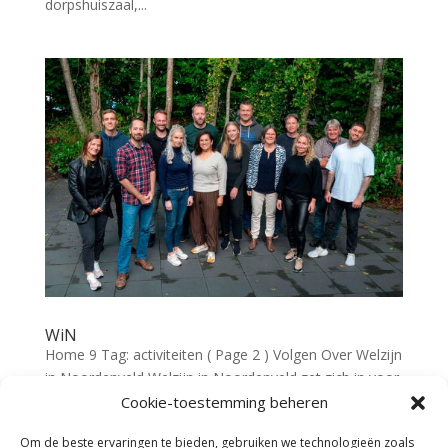
dorpshuiszaal,...
WiN
Home 9 Tag: activiteiten ( Page 2 ) Volgen Over Welzijn
in Noordenveld Welzijn in Noordenveld zet zich in voor
alle inwoners, met name voor mensen in kwetsbare
Cookie-toestemming beheren
positie. Meedoen en samen redzaamheid zijn
Om de beste ervaringen te bieden, gebruiken we technologieën zoals
belangrijk en geven waarde aan het leven. WIN werkt