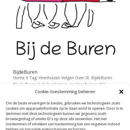
BijdeBuren
Home 9 Tag: Veenhuizen Volgen Over St. BijdeBuren
Bij de Buren is de huiskamer van Veenhuizen. Wij
bieden inwoners en organisaties van Veenhuizen en
Cookie-toestemming beheren
omgeving de gelegenheid om samen te komen en
Om de beste ervaringen te bieden, gebruiken we technologieën zoals
samen activiteiten te ontplooien. Ons doel is o.a. om
cookies om apparaatinformatie op te slaan en/of te openen. Door in te
de...
stemmen met deze technologieën kunnen we gegevens zoals
browsegedrag of unieke ID's op deze site verwerken. Het niet
toestemmen of intrekken van toestemming kan een negatieve invloed
hebben op bepaalde eigenschappen en functies.