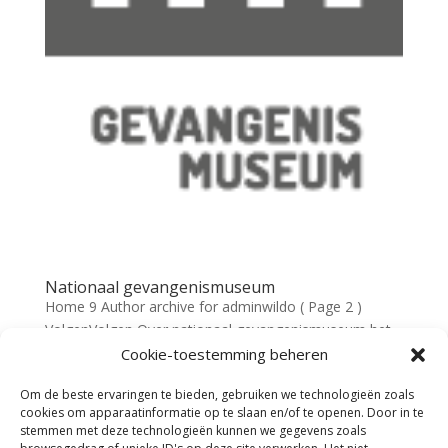
Nationaal gevangenismuseum
Home 9 Author archive for adminwildo ( Page 2 )
VolgenVolgen Over nationaal gevangenismuseum het
gevangenismuseum vertelt verhalen over de gevolgen
Cookie-toestemming beheren
van ontoelaatbaar gedrag. Verhalen van vroeger en nu
Om de beste ervaringen te bieden, gebruiken we technologieën zoals
over armoede, verpaupering, misdaad en straf.
cookies om apparaatinformatie op te slaan en/of te openen. Door in te
Verhalen die je...
stemmen met deze technologieën kunnen we gegevens zoals