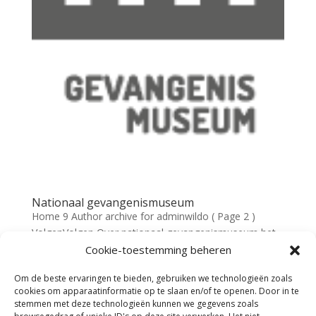
Nationaal gevangenismuseum
Home 9 Author archive for adminwildo ( Page 2 )
VolgenVolgen Over nationaal gevangenismuseum het
gevangenismuseum vertelt verhalen over de gevolgen
Cookie-toestemming beheren
van ontoelaatbaar gedrag. Verhalen van vroeger en nu
Om de beste ervaringen te bieden, gebruiken we technologieën zoals
over armoede, verpaupering, misdaad en straf.
cookies om apparaatinformatie op te slaan en/of te openen. Door in te
Verhalen die je...
stemmen met deze technologieën kunnen we gegevens zoals