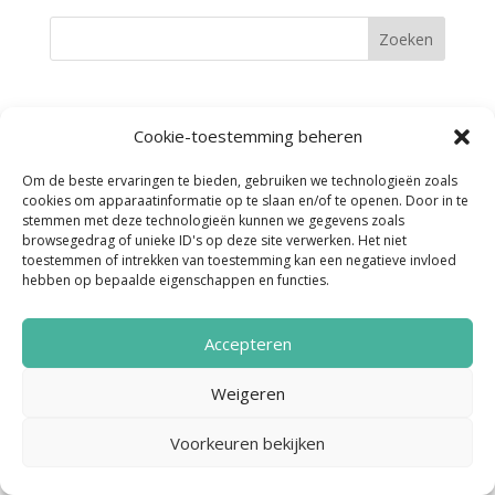
Cookie-toestemming beheren
Noordenveld Helpt © 2022 Ontwerp &
Om de beste ervaringen te bieden, gebruiken we technologieën zoals
Realisatie:
Media Totaal Noord
cookies om apparaatinformatie op te slaan en/of te openen. Door in te
stemmen met deze technologieën kunnen we gegevens zoals
browsegedrag of unieke ID's op deze site verwerken. Het niet
toestemmen of intrekken van toestemming kan een negatieve invloed
hebben op bepaalde eigenschappen en functies.
Accepteren
Weigeren
Voorkeuren bekijken