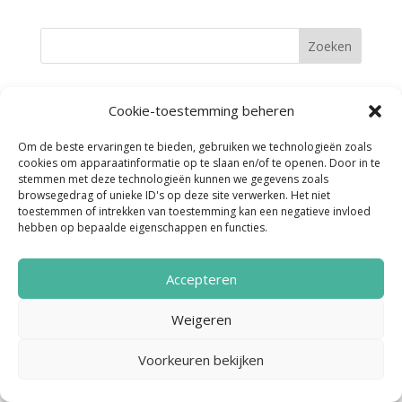
Cookie-toestemming beheren
Om de beste ervaringen te bieden, gebruiken we technologieën zoals
Noordenveld Helpt © 2022 Ontwerp &
cookies om apparaatinformatie op te slaan en/of te openen. Door in te
Realisatie:
Media Totaal Noord
stemmen met deze technologieën kunnen we gegevens zoals
browsegedrag of unieke ID's op deze site verwerken. Het niet
toestemmen of intrekken van toestemming kan een negatieve invloed
hebben op bepaalde eigenschappen en functies.
Accepteren
Weigeren
Voorkeuren bekijken