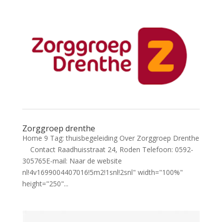
Zorggroep drenthe
Home 9 Tag: thuisbegeleiding Over Zorggroep Drenthe
Contact Raadhuisstraat 24, Roden Telefoon: 0592-
305765E-mail: Naar de website
nl!4v1699004407016!5m2!1snl!2snl" width="100%"
height="250"...