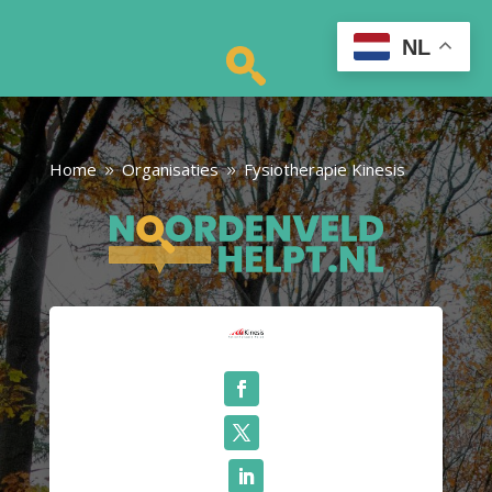
NL
Home
Organisaties
Fysiotherapie Kinesis
9
9