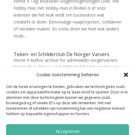
Home 9 Tag: knutselen VolgenVolgenVolgen Over het
Hobby-Huis Het Hobby-Huis in Roden is er voor
iedereen die het leuk vindt om tussendoor wat
creatiefs te doen. Eenvoudige naaiprojecten, schilderen
of sieraden maken. En soms doen we heel wat anders
zoals...
Teken- en Schilderclub De Nörger Varvers
Home 9 Author archive for adminwildo norgervarvers
Volgen Over Teken- en SchilderclubDe Nörger Varvers
Norger Varvers bestaat inmiddels al 40 jaar en veel
Cookie-toestemming beheren
mensen schilderen al jaren met veel plezier mee.
Om de beste ervaringen te bieden, gebruiken we technologieën zoals
Iedereen neemt zijn eigen schilderspullen mee en
cookies om apparaatinformatie op te slaan en/of te openen. Door in te
werkt aan...
stemmen met deze technologieën kunnen we gegevens zoals
browsegedrag of unieke ID's op deze site verwerken. Het niet
toestemmen of intrekken van toestemming kan een negatieve invloed
hebben op bepaalde eigenschappen en functies.
Accepteren