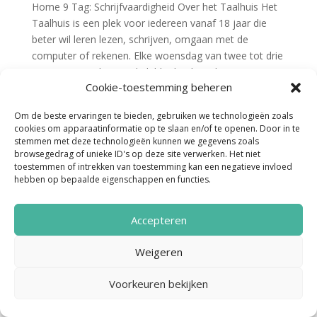
Home 9 Tag: Schrijfvaardigheid Over het Taalhuis Het
Taalhuis is een plek voor iedereen vanaf 18 jaar die
beter wil leren lezen, schrijven, omgaan met de
computer of rekenen. Elke woensdag van twee tot drie
is er een spreekuur in de bibliotheek . Je kunt gewoon...
Cookie-toestemming beheren
Om de beste ervaringen te bieden, gebruiken we technologieën zoals
cookies om apparaatinformatie op te slaan en/of te openen. Door in te
stemmen met deze technologieën kunnen we gegevens zoals
browsegedrag of unieke ID's op deze site verwerken. Het niet
toestemmen of intrekken van toestemming kan een negatieve invloed
hebben op bepaalde eigenschappen en functies.
Noordenveld Helpt © 2022 Ontwerp &
Accepteren
Realisatie:
Media Totaal Noord
Weigeren
Voorkeuren bekijken