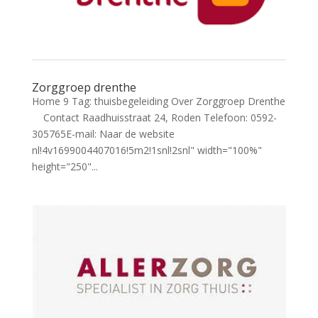
Zorggroep drenthe
Home 9 Tag: thuisbegeleiding Over Zorggroep Drenthe
Contact Raadhuisstraat 24, Roden Telefoon: 0592-
305765E-mail: Naar de website
nl!4v1699004407016!5m2!1snl!2snl" width="100%"
height="250"...