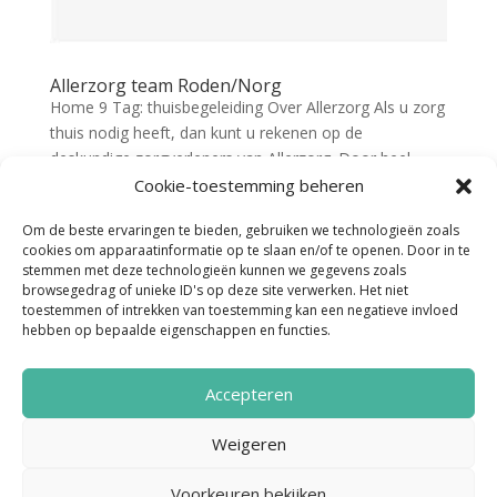
Allerzorg team Roden/Norg
Home 9 Tag: thuisbegeleiding Over Allerzorg Als u zorg
thuis nodig heeft, dan kunt u rekenen op de
deskundige zorgverleners van Allerzorg. Door heel
Nederland zijn er teams van verpleegkundigen en
Cookie-toestemming beheren
verzorgenden actief om u thuis zorg te verlenen op het
Om de beste ervaringen te bieden, gebruiken we technologieën zoals
gebied van...
cookies om apparaatinformatie op te slaan en/of te openen. Door in te
stemmen met deze technologieën kunnen we gegevens zoals
browsegedrag of unieke ID's op deze site verwerken. Het niet
« Vorige Pagina
toestemmen of intrekken van toestemming kan een negatieve invloed
hebben op bepaalde eigenschappen en functies.
Accepteren
Weigeren
Noordenveld Helpt © 2022 Ontwerp &
Voorkeuren bekijken