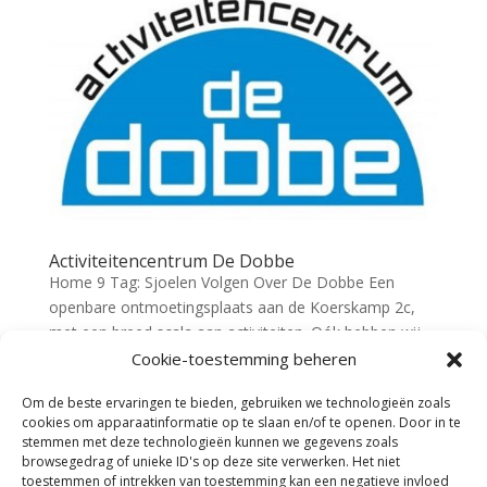
Activiteitencentrum De Dobbe
Home 9 Tag: Sjoelen Volgen Over De Dobbe Een
openbare ontmoetingsplaats aan de Koerskamp 2c,
met een breed scala aan activiteiten. Oók hebben wij
de beschikking over verschillende ruimtes voor
Cookie-toestemming beheren
verhuur. Activiteitencentrum ‘de Dobbe’ is er voor de
Om de beste ervaringen te bieden, gebruiken we technologieën zoals
inwoners van de...
cookies om apparaatinformatie op te slaan en/of te openen. Door in te
stemmen met deze technologieën kunnen we gegevens zoals
browsegedrag of unieke ID's op deze site verwerken. Het niet
« Vorige Pagina
toestemmen of intrekken van toestemming kan een negatieve invloed